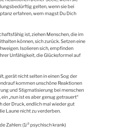
ilungsbedürftig gelten, wenn sie bei
ptanz erfahren, wem magst Du Dich
chaftsfähig ist, ziehen Menschen, die im
halten können, sich zurück. Setzen eine
hweigen. Isolieren sich, empfinden
rer Unfähigkeit, die Glücksformel auf
hlt, gerät nicht selten in einen Sog der
Obendrauf kommen unschöne Reaktionen
rung und Stigmatisierung bei menschen
ein „nun ist es aber genug getrauert“
h der Druck, endlich mal wieder gut
die Laune nicht zu verderben.
de Zahlen: (1/³ psychisch krank)