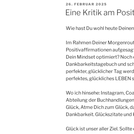
VERÖFFENTLICHT
26. FEBRUAR 2025
AM
Eine Kritik am Pos
Wie hast Du wohl heute Deine
Im Rahmen Deiner Morgenroutin
Positivaffirmationen aufgesag
Dein Mindset optimiert? Noch ei
Dankbarkeitstagebuch und scho
perfekter, glücklicher Tag werd
perfektes, glückliches LEBEN s
Wo ich hinsehe: Instagram, Coa
Abteilung der Buchhandlungen:
Glück, Atme Dich zum Glück, da
Dankbarkeit. Glückszitate und K
Glück ist unser aller Ziel. Soll