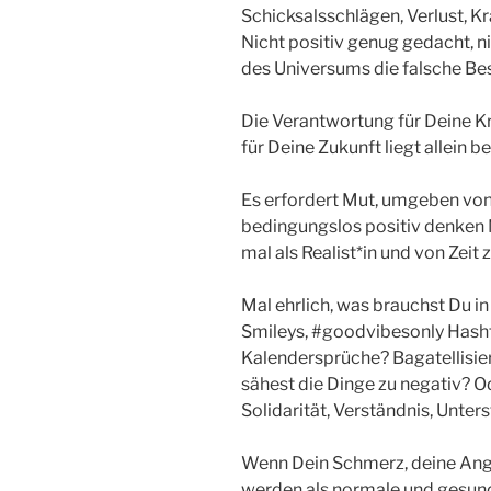
Schicksalsschlägen, Verlust, Kra
Nicht positiv genug gedacht, 
des Universums die falsche B
Die Verantwortung für Deine Kr
für Deine Zukunft liegt allein 
Es erfordert Mut, umgeben von
bedingungslos positiv denken 
mal als Realist*in und von Zeit z
Mal ehrlich, was brauchst Du i
Smileys, #goodvibesonly Hasht
Kalendersprüche? Bagatellisie
sähest die Dinge zu negativ? Od
Solidarität, Verständnis, Unte
Wenn Dein Schmerz, deine Ang
werden als normale und gesund