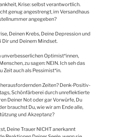
nkheit, Krise: selbst verantwortlich.
nicht genug angestrengt, im Versandhaus
estellnummer angegeben?
ise, Deinen Krebs, Deine Depression und
bei Dir und Deinem Mindset.
 unverbesserlichen Optimist*innen,
Menschen, zu sagen: NEIN. Ich seh das
u Zeit auch als Pessimist*in.
n herausfordernden Zeiten? Denk-Positiv-
ags, Schönfärberei durch unreflektierte
ren Deiner Not oder gar Vorwürfe, Du
er brauchst Du, wie wir am Ende alle,
rstützung und Akzeptanz?
st, Deine Trauer NICHT anerkannt
e Reaktionen Deiner Seele, wenn sie