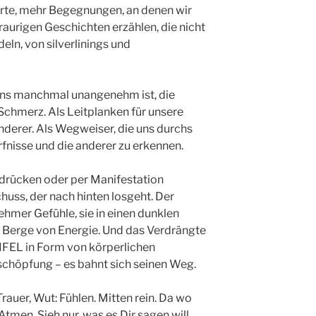
rte, mehr Begegnungen, an denen wir
raurigen Geschichten erzählen, die nicht
ln, von silverlinings und
 uns manchmal unangenehm ist, die
 Schmerz. Als Leitplanken für unsere
anderer. Als Wegweiser, die uns durchs
fnisse und die anderer zu erkennen.
rdrücken oder per Manifestation
huss, der nach hinten losgeht. Der
mer Gefühle, sie in einen dunklen
et Berge von Energie. Und das Verdrängte
FEL in Form von körperlichen
schöpfung – es bahnt sich seinen Weg.
rauer, Wut: Fühlen. Mitten rein. Da wo
men. Sieh nur, was es Dir sagen will.