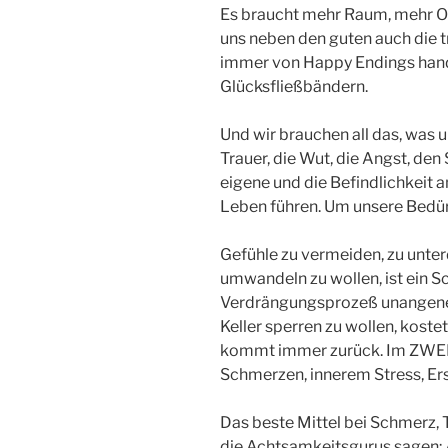
Es braucht mehr Raum, mehr O
uns neben den guten auch die t
immer von Happy Endings hande
Glücksfließbändern.
Und wir brauchen all das, was
Trauer, die Wut, die Angst, den
eigene und die Befindlichkeit 
Leben führen. Um unsere Bedür
Gefühle zu vermeiden, zu unte
umwandeln zu wollen, ist ein Sc
Verdrängungsprozeß unangeneh
Keller sperren zu wollen, kost
kommt immer zurück. Im ZWEI
Schmerzen, innerem Stress, Er
Das beste Mittel bei Schmerz, T
die Achtsamkeitsgurus sagen: At