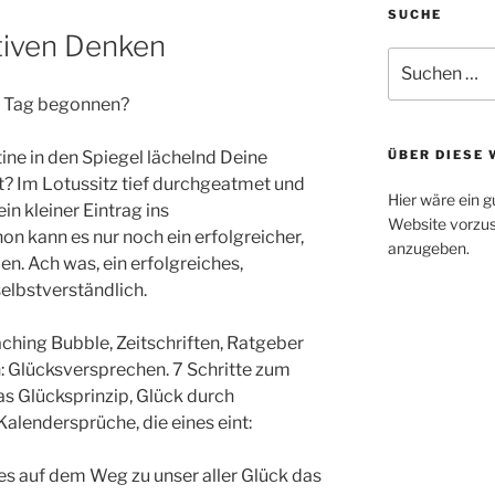
SUCHE
itiven Denken
Suchen
nach:
n Tag begonnen?
e in den Spiegel lächelnd Deine
ÜBER DIESE 
t? Im Lotussitz tief durchgeatmet und
Hier wäre ein g
n kleiner Eintrag ins
Website vorzus
n kann es nur noch ein erfolgreicher,
anzugeben.
en. Ach was, ein erfolgreiches,
elbstverständlich.
ching Bubble, Zeitschriften, Ratgeber
 Glücksversprechen. 7 Schritte zum
s Glücksprinzip, Glück durch
alendersprüche, die eines eint:
te es auf dem Weg zu unser aller Glück das