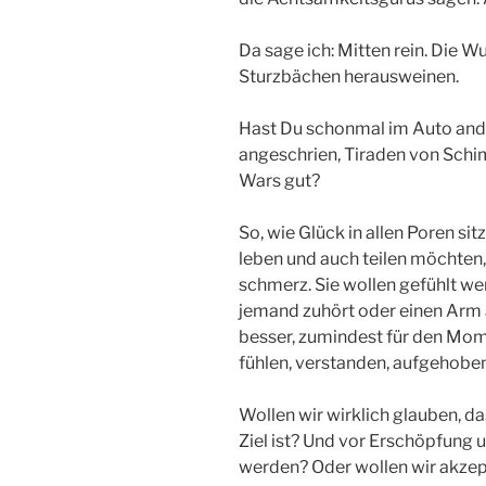
Da sage ich: Mitten rein. Die W
Sturzbächen herausweinen.
Hast Du schonmal im Auto and
angeschrien, Tiraden von Schi
Wars gut?
So, wie Glück in allen Poren si
leben und auch teilen möchten, 
schmerz. Sie wollen gefühlt wer
jemand zuhört oder einen Arm 
besser, zumindest für den Mome
fühlen, verstanden, aufgehoben
Wollen wir wirklich glauben, d
Ziel ist? Und vor Erschöpfung u
werden? Oder wollen wir akzept